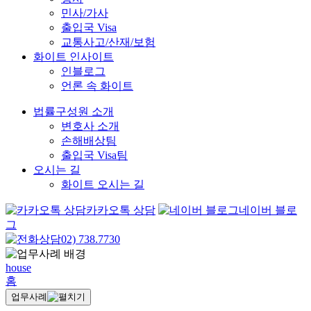
민사/가사
출입국 Visa
교통사고/산재/보험
화이트 인사이트
인블로그
언론 속 화이트
법률구성원 소개
변호사 소개
손해배상팀
출입국 Visa팀
오시는 길
화이트 오시는 길
카카오톡 상담
네이버 블로
그
02) 738.7730
house
홈
업무사례