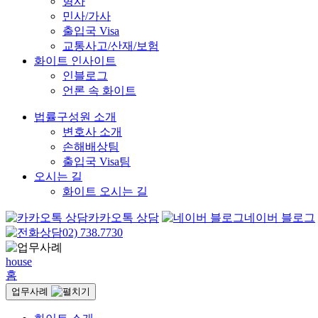
형사
민사/가사
출입국 Visa
교통사고/산재/보험
화이트 인사이트
인블로그
언론 속 화이트
법률구성원 소개
변호사 소개
손해배상팀
출입국 Visa팀
오시는 길
화이트 오시는 길
카카오톡 상담
네이버 블로그
02) 738.7730
house
홈
업무사례