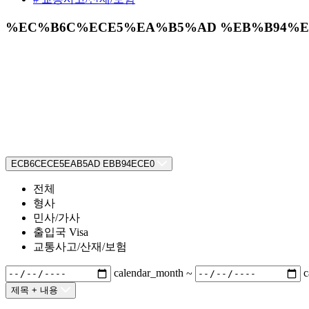
%EC%B6C%ECE5%EA%B5%AD %EB%B94%E
ECB6CECE5EAB5AD EBB94ECE0
전체
형사
민사/가사
출입국 Visa
교통사고/산재/보험
calendar_month
~
c
제목 + 내용