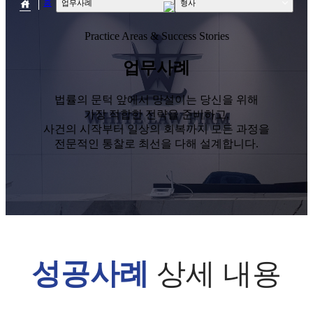
홈
house
업무사례
형사
Practice Areas & Success Stories
업무사례
법률의 문턱 앞에서 망설이는 당신을 위해
가장 적합한 전략을 준비하고,
사건의 시작부터 일상의 회복까지 모든 과정을
전문적인 통찰로 최선을 다해 설계합니다.
성공사례
상세 내용