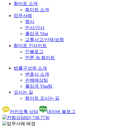
화이트 소개
화이트 소개
업무사례
형사
민사/가사
출입국 Visa
교통사고/산재/보험
화이트 인사이트
인블로그
언론 속 화이트
법률구성원 소개
변호사 소개
손해배상팀
출입국 Visa팀
오시는 길
화이트 오시는 길
카카오톡 상담
네이버 블로그
02) 738.7730