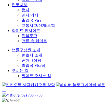
업무사례
형사
민사/가사
출입국 Visa
교통사고/산재/보험
화이트 인사이트
인블로그
언론 속 화이트
법률구성원 소개
변호사 소개
손해배상팀
출입국 Visa팀
오시는 길
화이트 오시는 길
카카오톡 상담
네이버 블로
그
02) 738.7730