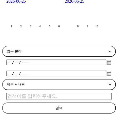
2026-06-25
2026-06-25
1
2
3
4
5
6
7
8
9
10
페
페
페
페
페
페
페
페
페
열
페
이
이
이
이
이
이
이
이
이
지
지
지
지
지
지
지
지
지
린
이
지
업무 분야
calendar_month
calendar_month
제목 + 내용
검색