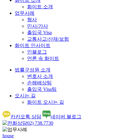
화이트 소개
화이트 소개
업무사례
형사
민사/가사
출입국 Visa
교통사고/산재/보험
화이트 인사이트
인블로그
언론 속 화이트
법률구성원 소개
변호사 소개
손해배상팀
출입국 Visa팀
오시는 길
화이트 오시는 길
카카오톡 상담
네이버 블로그
02) 738.7730
house