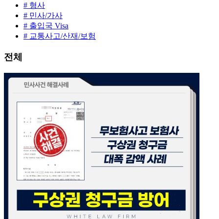
# 형사
# 민사/가사
# 출입국 Visa
# 교통사고/산재/보험
전체