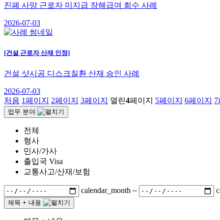
진폐 사망 근로자 미지급 장해급여 회수 사례
2026-07-03
[건설 근로자 산재 인정]
건설 샷시공 디스크질환 산재 승인 사례
2026-07-03
처음
1
페이지
2
페이지
3
페이지
열린
4
페이지
5
페이지
6
페이지
7
업무 분야
전체
형사
민사/가사
출입국 Visa
교통사고/산재/보험
calendar_month
~
c
제목 + 내용