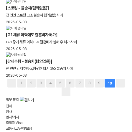
[스토킹 - 불송치(혐의없음)]
전 연인 스토킹 고소 불송치 혐의없음 사례
2026-05-08
[G1 체류 이력에도 결혼비자 허가]
G-1 장기 체류 이력 F-6 결혼비자 불허 후 허가 사례
2026-05-08
[강제추행 - 불송치(혐의없음)]
전 연인 강제추행·폭행·명예훼손 고소 불송치 사례
2026-05-08
1
2
3
4
5
6
7
8
9
10
업무 분야
전체
형사
민사/가사
출입국 Visa
교통사고/산재/보험