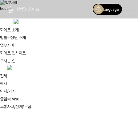
house
language
홈
업무사례
화이트 소개
법률구성원 소개
업무사례
화이트 인사이트
오시는 길
전체
전체
형사
민사/가사
출입국 Visa
교통사고/산재/보험
Practice Areas & Success Stories
업무사례
우리가 말해줄 현실적인 분석과 사건의 의뢰의 이야기로,