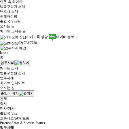
언론 속 화이트
법률구성원 소개
변호사 소개
손해배상팀
출입국 Visa팀
오시는 길
화이트 오시는 길
카카오톡 상담
네이버 블로그
02) 738.7730
house
홈
업무사례
화이트 소개
법률구성원 소개
업무사례
화이트 인사이트
오시는 길
출입국 비자
전체
형사
민사/가사
출입국 Visa
교통사고/산재/보험
Practice Areas & Success Stories
업무사례