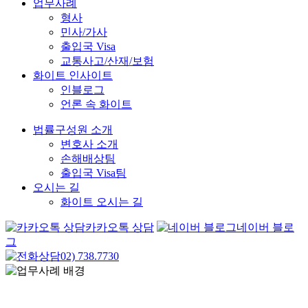
업무사례
형사
민사/가사
출입국 Visa
교통사고/산재/보험
화이트 인사이트
인블로그
언론 속 화이트
법률구성원 소개
변호사 소개
손해배상팀
출입국 Visa팀
오시는 길
화이트 오시는 길
카카오톡 상담
네이버 블로
그
02) 738.7730